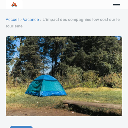
Accueil
›
Vacance
›
L'impact des compagnies low cost sur le
tourisme