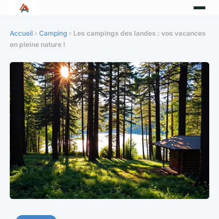
Accueil
›
Camping
›
Les campings des landes : vos vacances
en pleine nature !