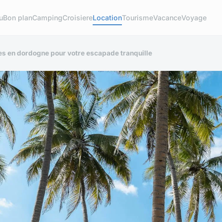
u
Bon plan
Camping
Croisiere
Location
Tourisme
Vacance
Voyage
es en dordogne pour votre escapade tranquille