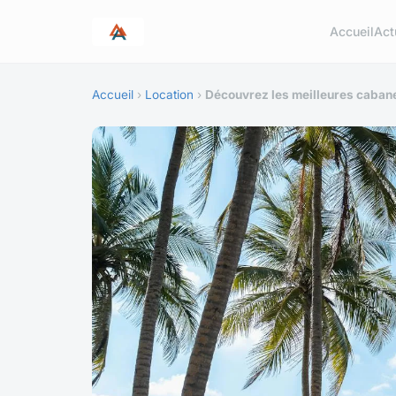
Accueil
Act
Accueil
›
Location
›
Découvrez les meilleures caban