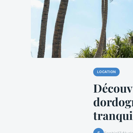
LOCATION
Découvr
dordogn
tranqui