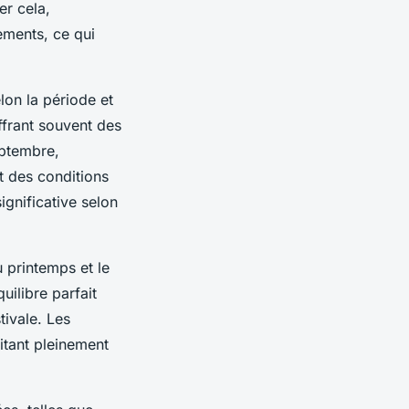
er cela,
ements, ce qui
lon la période et
ffrant souvent des
eptembre,
t des conditions
gnificative selon
 printemps et le
uilibre parfait
tivale. Les
itant pleinement