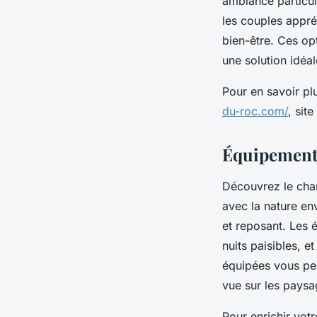
ambiance particul
les couples appré
bien-être. Ces o
une solution idéa
Pour en savoir p
du-roc.com/
, sit
Équipements
Découvrez le cha
avec la nature en
et reposant. Les 
nuits paisibles, e
équipées vous per
vue sur les paysa
Pour enrichir vot