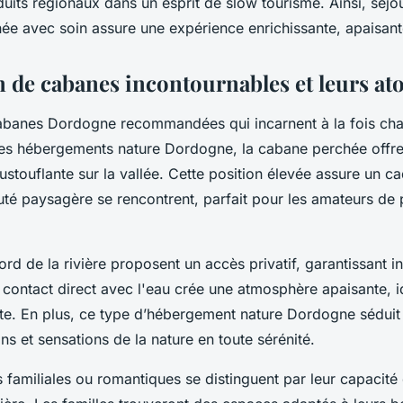
uits régionaux dans un esprit de slow tourisme. Ainsi, séjo
ée avec soin assure une expérience enrichissante, apaisan
n de cabanes incontournables et leurs at
banes Dordogne recommandées qui incarnent à la fois ch
 ces hébergements nature Dordogne, la cabane perchée offr
touflante sur la vallée. Cette position élevée assure un c
eauté paysagère se rencontrent, parfait pour les amateurs de
d de la rivière proposent un accès privatif, garantissant in
ontact direct avec l'eau crée une atmosphère apaisante, i
e. En plus, ce type d’hébergement nature Dordogne séduit p
ns et sensations de la nature en toute sérénité.
 familiales ou romantiques se distinguent par leur capacité 