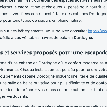
ière. Les familles trouveront des espaces adaptés à leurs b
cieront le cadre intime et chaleureux, pensé pour nourrir la
ptions diversifiées contribuent à faire des cabanes Dordo
le pour tous types de séjours en pleine nature.
lus sur ces hébergements, vous pouvez consulter
https://w
e dédié à ces véritables havres de paix en Dordogne.
 et services proposés pour une escapade
rme d'une cabane en Dordogne où le confort moderne se m
vironnante. Chaque installation est pensée pour rendre votr
équipements cabane Dordogne incluent une literie de qualité
t une salle de bains privative pour plus d’intimité et de confo
mettent de préparer vos repas en toute autonomie, tout en 
ges verdoyants.
re expérience, plusieurs options bien-être sont disponibles 