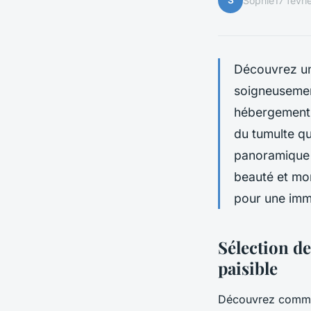
S
Sophie
17 févr
Découvrez un
soigneusement
hébergement i
du tumulte q
panoramique 
beauté et mom
pour une imm
Sélection d
paisible
Découvrez commen