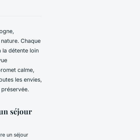
dogne,
a nature. Chaque
 la détente loin
vue
promet calme,
utes les envies,
 préservée.
un séjour
re un séjour