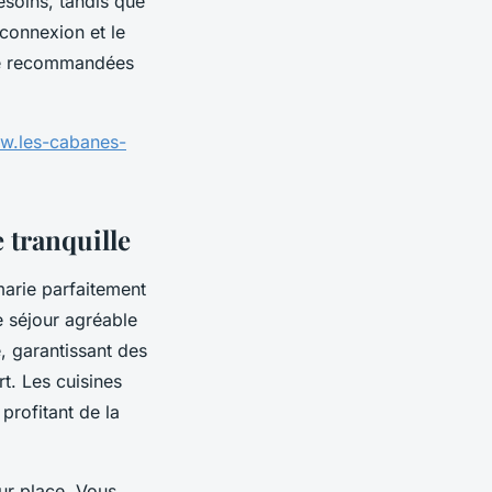
esoins, tandis que
 connexion et le
gne recommandées
ww.les-cabanes-
 tranquille
arie parfaitement
e séjour agréable
, garantissant des
rt. Les cuisines
profitant de la
sur place. Vous