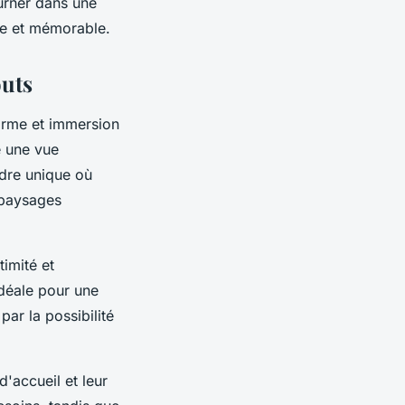
urner dans une
te et mémorable.
outs
arme et immersion
e une vue
adre unique où
 paysages
timité et
déale pour une
ar la possibilité
d'accueil et leur