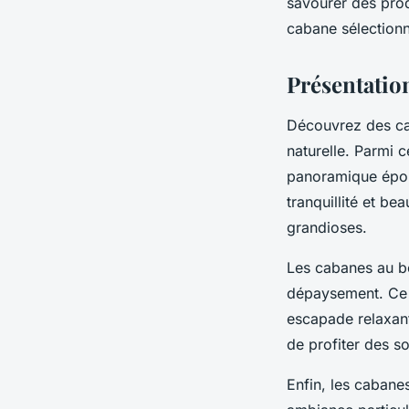
savourer des prod
cabane sélectionn
Présentatio
Découvrez des ca
naturelle. Parmi
panoramique épous
tranquillité et b
grandioses.
Les cabanes au bor
dépaysement. Ce c
escapade relaxant
de profiter des so
Enfin, les cabanes